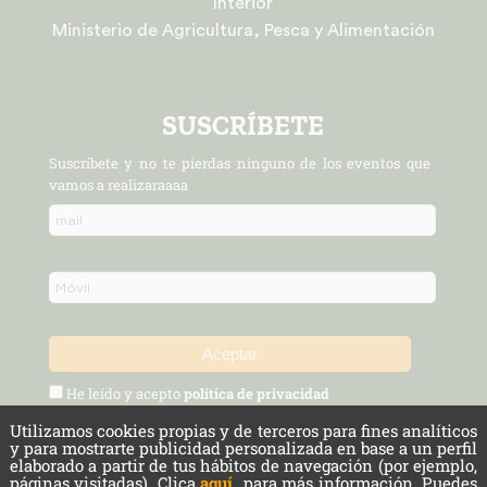
Interior
Ministerio de Agricultura, Pesca y Alimentación
SUSCRÍBETE
Suscríbete y no te pierdas ninguno de los eventos que
vamos a realizaraaaa
He leído y acepto
política de privacidad
Utilizamos cookies propias y de terceros para fines analíticos
Política de Privacidad y Aviso Legal
Protección de datos
y para mostrarte publicidad personalizada en base a un perfil
elaborado a partir de tus hábitos de navegación (por ejemplo,
páginas visitadas). Clica
aquí
para más información. Puedes