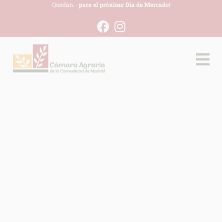
Quedan:
-
para el próximo Día de Mercado!
INFORMACION SOBRE LA PROTECCIÓN DE TUS DATOS
Responsable:
Finalidad:
Legitimación:
Destinatarios:
Derechos:
link
Información adicional
link