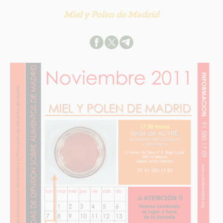
Miel y Polen de Madrid
INFORMACION SOBRE LA PROTECCIÓN DE TUS DATOS
Responsable:
Finalidad:
Legitimación:
Destinatarios:
Derechos:
link
Información adicional
link