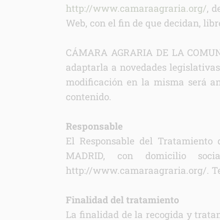
http://www.camaraagraria.org/
, d
Web, con el fin de que decidan, libr
CÁMARA AGRARIA DE LA COMUNIDAD 
adaptarla a novedades legislativas,
modificación en la misma será an
contenido.
Responsable
El Responsable del Tratamient
MADRID, con domicilio soc
INFORM
http://www.camaraagraria.org/. Tel
Respons
Finalida
Finalidad del tratamiento
Legitim
Destinat
La finalidad de la recogida y trat
Derech