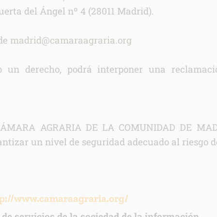
erta del Ángel nº 4 (28011 Madrid).
 de
madrid@camaraagraria.org
o un derecho, podrá interponer una reclamaci
o (CÁMARA AGRARIA DE LA COMUNIDAD DE MADRI
ntizar un nivel de seguridad adecuado al riesgo 
http://www.camaraagraria.org/
 de servicios de la sociedad de la información