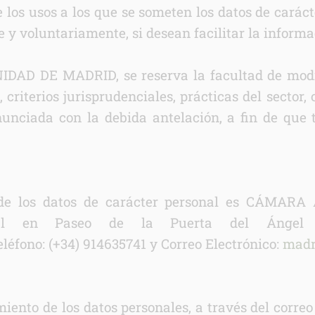
e los usos a los que se someten los datos de carác
e y voluntariamente, si desean facilitar la informa
DE MADRID, se reserva la facultad de modifica
 criterios jurisprudenciales, prácticas del sector, 
unciada con la debida antelación, a fin de que 
o de los datos de carácter personal es CÁM
ial en Paseo de la Puerta del Ángel
ACION SOBRE LA PROTECCIÓN DE TUS DATOS
éfono: (+34) 914635741 y Correo Electrónico:
madr
able:
d:
ación:
arios:
amiento de los datos personales, a través del cor
os: