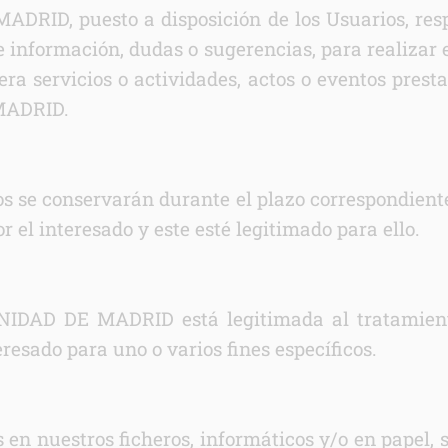
link
D, puesto a disposición de los Usuarios, respo
ión adicional
link
e información, dudas o sugerencias, para realizar es
era servicios o actividades, actos o eventos pre
MADRID.
s se conservarán durante el plazo correspondient
or el interesado y este esté legitimado para ello.
 DE MADRID está legitimada al tratamiento 
resado para uno o varios fines específicos.
s en nuestros ficheros, informáticos y/o en papel,