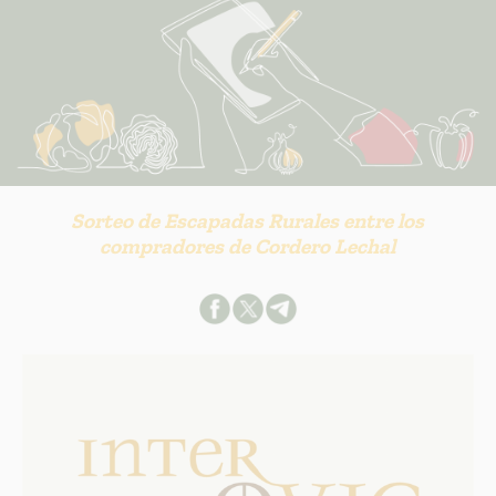
Sorteo de Escapadas Rurales entre los
compradores de Cordero Lechal
INFORMACION SOBRE LA PROTECCIÓN DE TUS DATOS
Responsable:
Finalidad: