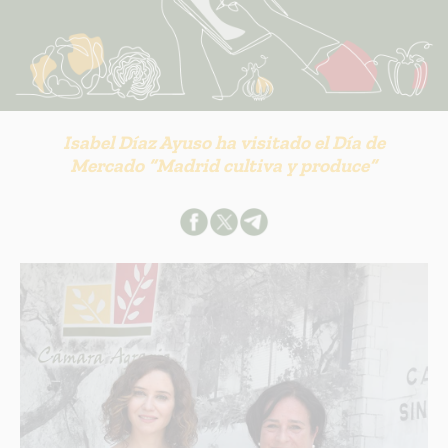
Isabel Díaz Ayuso ha visitado el Día de
Mercado “Madrid cultiva y produce”
INFORMACION SOBRE LA PROTECCIÓN DE TUS DATOS
Responsable:
Finalidad:
Legitimación:
Destinatarios:
Derechos: