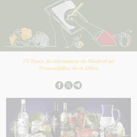
INFORMACION SOBRE LA PROTECCIÓN DE TUS DATOS
Responsable:
Finalidad:
III Feria de Alimentos de Madrid en
Fresnedillas de la Oliva
Legitimación:
Destinatarios:
Derechos:
link
Información adicional
link