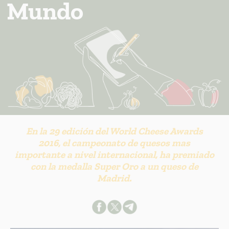
Mundo
En la 29 edición del World Cheese Awards
2016, el campeonato de quesos mas
importante a nivel internacional, ha premiado
con la medalla Super Oro a un queso de
Madrid.
INFORMACION SOBRE LA PROTECCIÓN DE TUS DATOS
Responsable:
Finalidad: