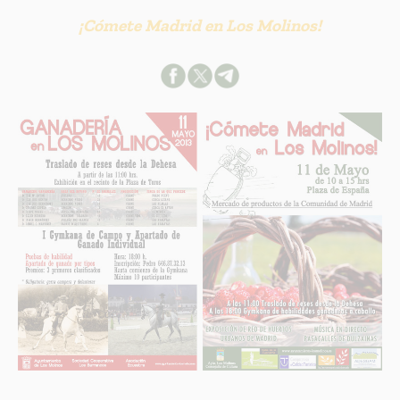
INFORMACION SOBRE LA PROTECCIÓN DE TUS DATOS
¡Cómete Madrid en Los Molinos!
Responsable:
Finalidad:
Legitimación:
Destinatarios:
Derechos:
link
Información adicional
link