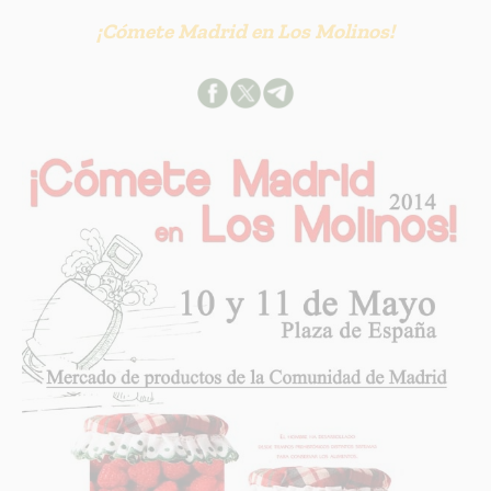
¡Cómete Madrid en Los Molinos!
INFORMACION SOBRE LA PROTECCIÓN DE TUS DATOS
Responsable:
Finalidad:
Legitimación:
Destinatarios:
Derechos:
link
Información adicional
link