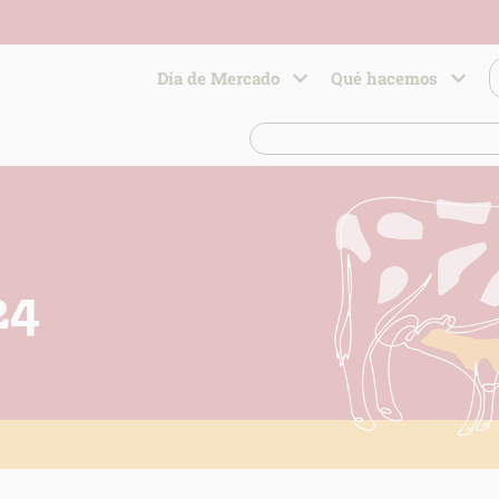
Día de Mercado
Qué hacemos
24
ACION SOBRE LA PROTECCIÓN DE TUS DATOS
able:
d:
ación:
arios:
os:
link