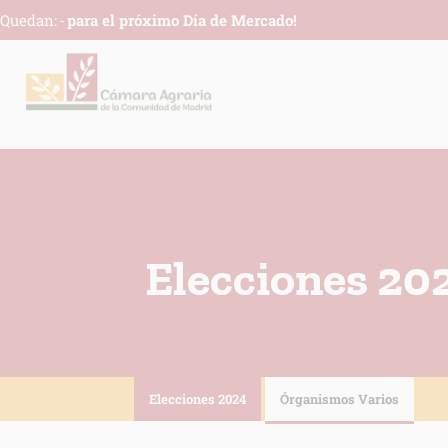
Quedan:
-
para el próximo Día de Mercado!
Elecciones 20
INFORM
Respons
Finalida
Legitim
Elecciones 2024
Órganismos Varios
Destinat
Derech