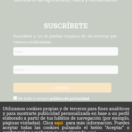
SUSCRÍBETE
Suscríbete y no te pierdas ninguno de los eventos que
vamos a realizaraaaa
He leído y acepto
política de privacidad
Utilizamos cookies propias y de terceros para fines analíticos
Política de Privacidad y Aviso Legal
Protección de datos
y para mostrarte publicidad personalizada en base a un perfil
elaborado a partir de tus hábitos de navegación (por ejemplo,
páginas visitadas). Clica
aquí
para más información. Puedes
Cookies
aceptar todas las cookies pulsando el botón “Aceptar” o