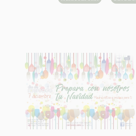
INFORM
Respons
Finalida
Legitim
Destinat
Derech
Informac