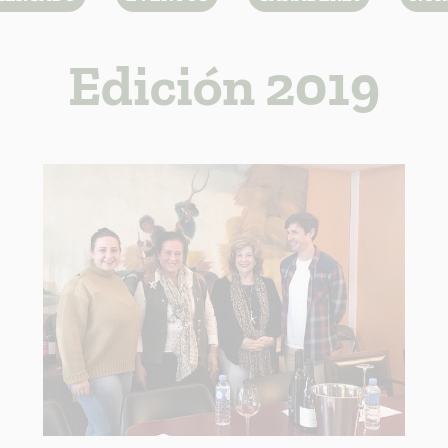
Edición 2019
ACION SOBRE LA PROTECCIÓN DE TUS DATOS
able:
d:
ación:
arios:
os:
link
ión adicional
link