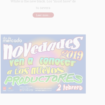
White is the new black. Los “must have” de
tu nevera
Leer más...