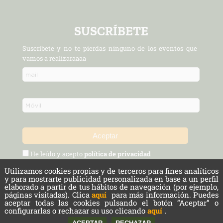
SUSCRÍBETE
Suscríbete y no te pierdas ninguno de los eventos que
vamos a realizaraaaa
He leído y acepto
política de privacidad
Utilizamos cookies propias y de terceros para fines analíticos
Política de Privacidad y Aviso Legal
Protección de datos
y para mostrarte publicidad personalizada en base a un perfil
elaborado a partir de tus hábitos de navegación (por ejemplo,
páginas visitadas). Clica
aquí
para más información. Puedes
Cookies
aceptar todas las cookies pulsando el botón “Aceptar” o
configurarlas o rechazar su uso clicando
aquí
.
Copyright © 2026 Cámara Agraria de Madrid. Todos los derechos reservados.
Powered by
nopCommerce