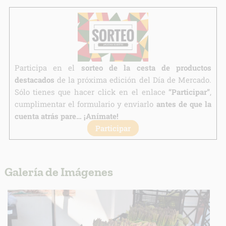
Legitimación:
Destinatarios:
Derechos:
link
Participa en el
sorteo de la cesta de productos
Información adicional
link
destacados
de la próxima edición del Día de Mercado.
Sólo tienes que hacer click en el enlace
“Participar”
,
cumplimentar el formulario y enviarlo
antes de que la
cuenta atrás pare… ¡Anímate!
Participar
Galería de Imágenes