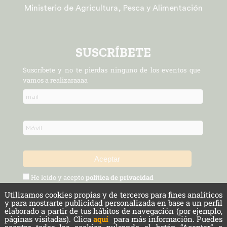
Ministerio de Agricultura, Pesca y Alimentación
SUSCRÍBETE
Suscríbete y no te pierdas ninguno de los eventos que
vamos a realizaraaaa
He leído y acepto
política de privacidad
Utilizamos cookies propias y de terceros para fines analíticos
Política de Privacidad y Aviso Legal
Protección de datos
y para mostrarte publicidad personalizada en base a un perfil
elaborado a partir de tus hábitos de navegación (por ejemplo,
páginas visitadas). Clica
aquí
para más información. Puedes
Cookies