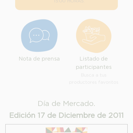
15:00 HORAS.
Nota de prensa
Listado de
participantes
INFORMACION SOBRE LA PROTECCIÓN DE TUS DATOS
Busca a tus
Responsable:
productores favoritos
Finalidad:
Legitimación:
Día de Mercado.
Destinatarios:
Edición 17 de Diciembre de 2011
Derechos:
link
Información adicional
link