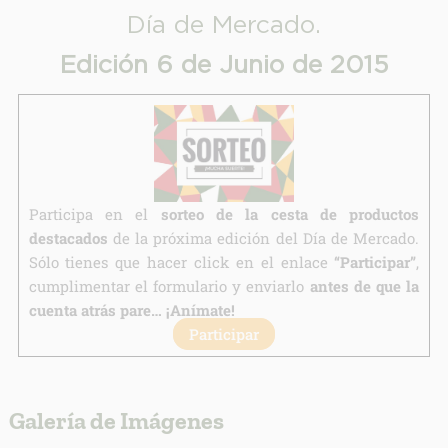
Día de Mercado.
Finalidad:
Edición 6 de Junio de 2015
Legitimación:
Destinatarios:
Derechos:
link
Información adicional
link
Participa en el
sorteo de la cesta de productos
destacados
de la próxima edición del Día de Mercado.
Sólo tienes que hacer click en el enlace
“Participar”
,
cumplimentar el formulario y enviarlo
antes de que la
cuenta atrás pare… ¡Anímate!
Participar
Galería de Imágenes