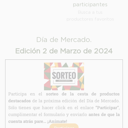
participantes
Información adicional
link
Busca a tus
productores favoritos
Día de Mercado.
Edición 2 de Marzo de 2024
Participa en el
sorteo de la cesta de productos
destacados
de la próxima edición del Día de Mercado.
Sólo tienes que hacer click en el enlace
“Participar”
,
cumplimentar el formulario y enviarlo
antes de que la
cuenta atrás pare… ¡Anímate!
Participar