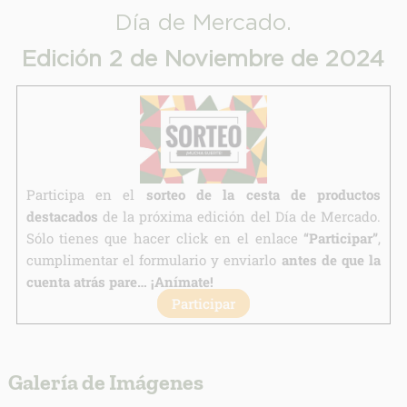
Día de Mercado.
Edición 2 de Noviembre de 2024
INFORMACION SOBRE LA PROTECCIÓN DE TUS DATOS
Responsable:
Finalidad:
Legitimación:
Destinatarios:
Participa en el
sorteo de la cesta de productos
destacados
de la próxima edición del Día de Mercado.
Derechos:
Sólo tienes que hacer click en el enlace
“Participar”
,
link
cumplimentar el formulario y enviarlo
antes de que la
Información adicional
link
cuenta atrás pare… ¡Anímate!
Participar
Galería de Imágenes