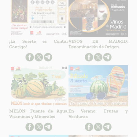
¡La Suerte es Contar
VINOS DE MADRID:
Contigo!
Denominación de Origen
MELÓN: Fuente de Agua,
En Verano: Frutas y
Vitaminas y Minerales
Verduras