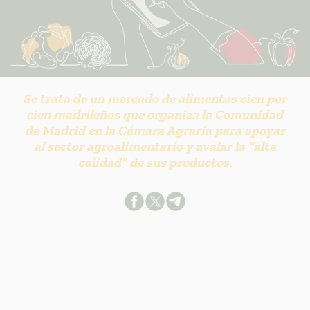
Se trata de un mercado de alimentos cien por
cien madrileños que organiza la Comunidad
de Madrid en la Cámara Agraria para apoyar
al sector agroalimentario y avalar la “alta
calidad” de sus productos.