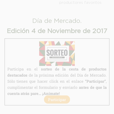
productores favoritos
Legitimación:
Destinatarios:
Día de Mercado.
Derechos:
Edición 4 de Noviembre de 2017
link
Información adicional
link
Participa en el
sorteo de la cesta de productos
destacados
de la próxima edición del Día de Mercado.
Sólo tienes que hacer click en el enlace
“Participar”
,
cumplimentar el formulario y enviarlo
antes de que la
cuenta atrás pare… ¡Anímate!
Participar