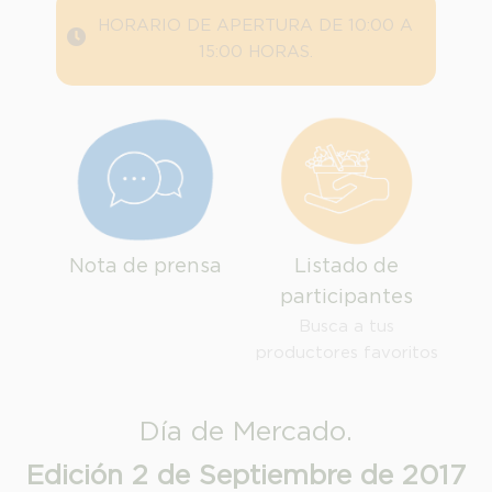
HORARIO DE APERTURA DE 10:00 A
15:00 HORAS.
Nota de prensa
Listado de
participantes
Busca a tus
productores favoritos
INFORMACION SOBRE LA PROTECCIÓN DE TUS DATOS
Día de Mercado.
Responsable:
Finalidad:
Edición 2 de Septiembre de 2017