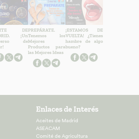
EITE DE
PREPÁRATE.
¡ESTAMOS DE
DRID. ¡Un
Tenemos los
VUELTA! ¿Tienes
iverso de
Mejores
hambre de algo
r!
Productos para
bueno?
las Mejores Ideas
Enlaces de Interés
Aceites de Madrid
ASEACAM
Comité de Agricultura