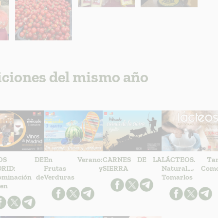
iciones del mismo año
NOS DE
En Verano:
CARNES DE LA
LÁCTEOS. Ta
RID:
Frutas y
SIERRA
Natural…, Com
ominación de
Verduras
Tomarlos
en