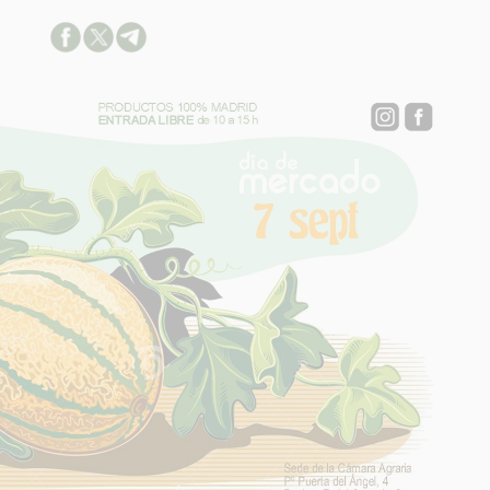
ACION SOBRE LA PROTECCIÓN DE TUS DATOS
able:
d:
ación:
arios:
os:
link
ión adicional
link