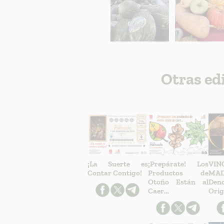
Otras ed
¡La Suerte es
¡Prepárate! Los
VI
Contar Contigo!
Productos de
MAD
Otoño Están al
Den
Caer…
Orig