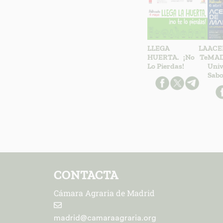
LLEGA LA
AC
HUERTA. ¡No Te
MA
Lo Pierdas!
Un
Sabo
CONTACTA
Cámara Agraria de Madrid
madrid@camaraagraria.org