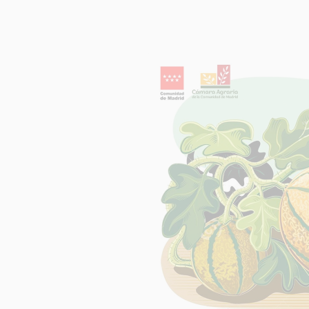
INFORM
Respons
Finalida
Legitim
Destinat
Derech
Informac