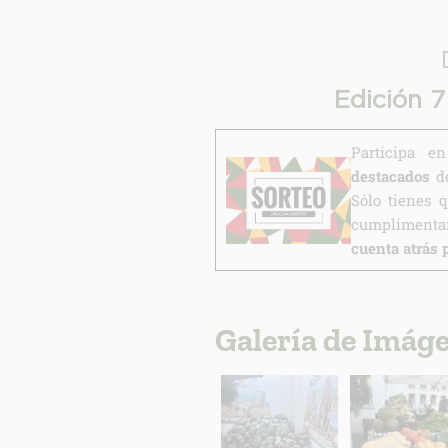
Edición 
Participa 
destacados
de
Sólo tienes 
cumplimentar
cuenta atrás 
Galería de Imág