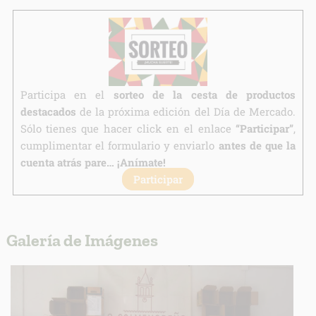
Legitimación:
Destinatarios:
Derechos:
link
Participa en el
sorteo de la cesta de productos
Información adicional
link
destacados
de la próxima edición del Día de Mercado.
Sólo tienes que hacer click en el enlace
“Participar”
,
cumplimentar el formulario y enviarlo
antes de que la
cuenta atrás pare… ¡Anímate!
Participar
Galería de Imágenes