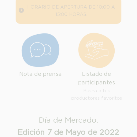
HORARIO DE APERTURA DE 10:00 A
15:00 HORAS.
Nota de prensa
Listado de
participantes
Busca a tus
productores favoritos
INFORMACION SOBRE LA PROTECCIÓN DE TUS DATOS
Día de Mercado.
Responsable:
Edición 7 de Mayo de 2022
Finalidad: