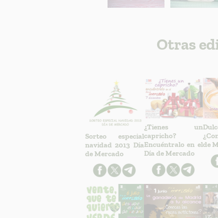
Otras ed
¿Tienes un
Dul
capricho?
¿Con
Sorteo especial
Encuéntralo en el
de M
navidad 2013 Día
Día de Mercado
de Mercado