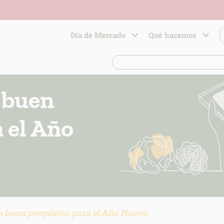
Día de Mercado
Qué hacemos
 buen
 el Año
n buen propósito para el Año Nuevo