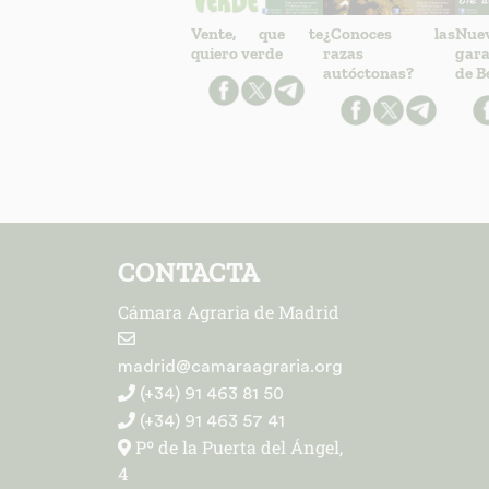
Vente, que te
¿Conoces las
Nue
quiero verde
razas
gar
autóctonas?
de B
CONTACTA
Cámara Agraria de Madrid
madrid@camaraagraria.org
(+34) 91 463 81 50
(+34) 91 463 57 41
Pº de la Puerta del Ángel,
4