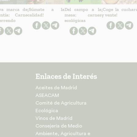
va marca de
¡Súmate a la
Del campo a la
¡Coge la cuchar
antía: Carne
calidad!
mesa: carnes
y vente!
errendo
ecológicas
Enlaces de Interés
Aceites de Madrid
ASEACAM
Comité de Agricultura
Ecológica
Vinos de Madrid
Consejería de Medio
Ambiente, Agricultura e