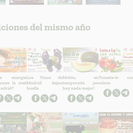
iciones del mismo año
ce energía
Los Vinos de
Melón, en
Tomate-lo co
oces la miel
Madrid dejan
temporada ¡no
calma
adrid?
huella
hay nada mejor!