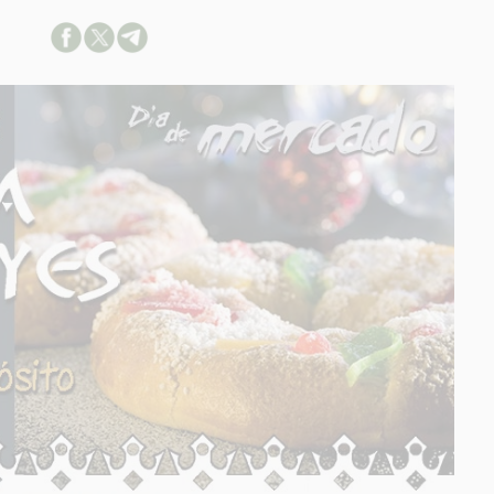
ACION SOBRE LA PROTECCIÓN DE TUS DATOS
able:
d:
ación:
arios:
os:
link
ión adicional
link