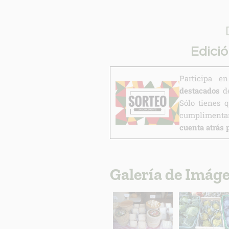
Edici
Participa 
destacados
de
Sólo tienes 
cumplimentar
cuenta atrás 
Galería de Imág