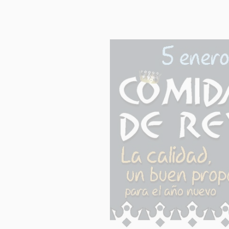
INFORM
Respons
Finalida
Legitim
Destinat
Derech
Informac