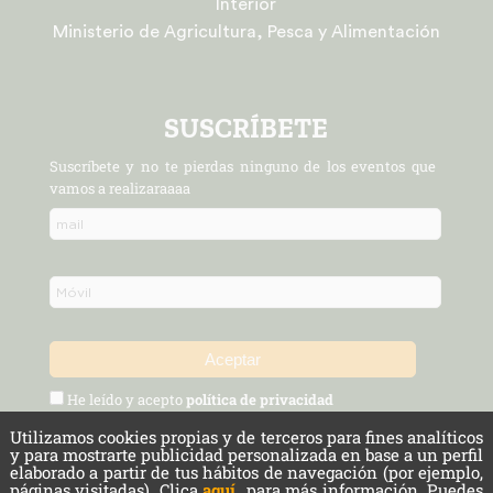
Interior
Ministerio de Agricultura, Pesca y Alimentación
SUSCRÍBETE
Suscríbete y no te pierdas ninguno de los eventos que
vamos a realizaraaaa
He leído y acepto
política de privacidad
Utilizamos cookies propias y de terceros para fines analíticos
Política de Privacidad y Aviso Legal
Protección de datos
y para mostrarte publicidad personalizada en base a un perfil
elaborado a partir de tus hábitos de navegación (por ejemplo,
páginas visitadas). Clica
aquí
para más información. Puedes