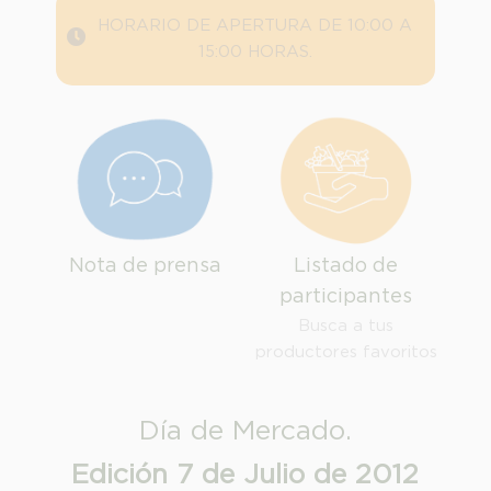
HORARIO DE APERTURA DE 10:00 A
15:00 HORAS.
Nota de prensa
Listado de
participantes
Busca a tus
productores favoritos
INFORMACION SOBRE LA PROTECCIÓN DE TUS DATOS
Responsable:
Día de Mercado.
Finalidad:
Edición 7 de Julio de 2012
Legitimación:
Destinatarios: