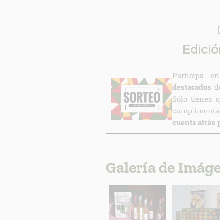
Edició
Participa 
destacados
de
Sólo tienes 
cumplimentar
cuenta atrás 
Galería de Imág