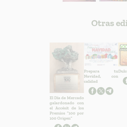
Otras ed
Prepara tu
Dulc
Navidad, con
calidad
El Día de Mercado
galardonado con
el Accésit de los
Premios “100 por
100 Origen”