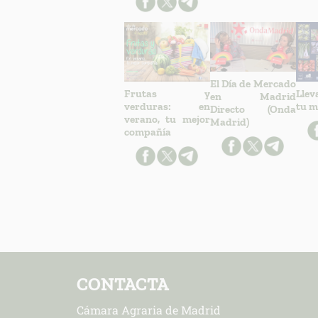
El Día de Mercado
Frutas y
Llev
en Madrid
verduras: en
tu m
Directo (Onda
verano, tu mejor
Madrid)
compañía
CONTACTA
Cámara Agraria de Madrid