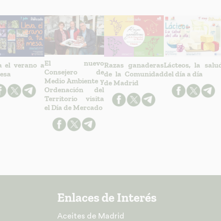
El nuevo
a el verano a
Razas ganaderas
Lácteos, la salu
Consejero de
esa
de la Comunidad
del día a día
Medio Ambiente y
de Madrid
Ordenación del
Territorio visita
el Día de Mercado
Enlaces de Interés
Aceites de Madrid