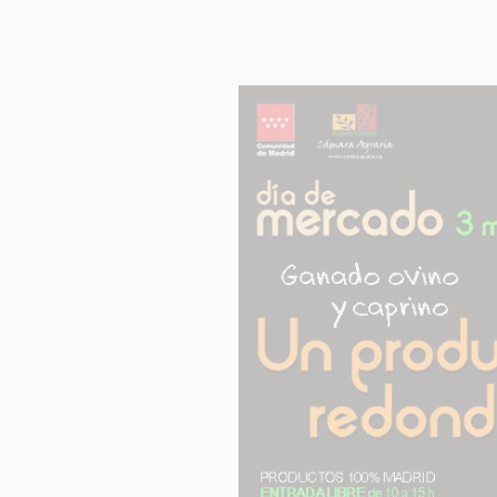
INFORM
Respons
Finalida
Legitim
Destinat
Derech
Informac