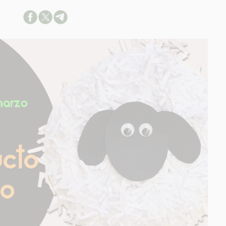
ACION SOBRE LA PROTECCIÓN DE TUS DATOS
able:
d:
ación:
arios:
os:
link
ión adicional
link