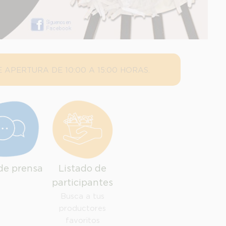
 APERTURA DE 10:00 A 15:00 HORAS.
de prensa
Listado de
participantes
Busca a tus
productores
favoritos