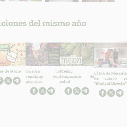
iciones del mismo año
es de otoño
Celebra la
Melón,
El Día de Mercad
vendimia con
temporada de
de nuevo e
nosotros
salud
“Madrid Directo”