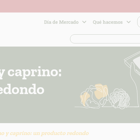
Día de Mercado
Qué hacemos
y caprino:
redondo
o y caprino: un producto redondo