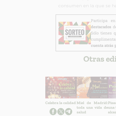
consumen en la que se h
Participa 
destacados
de
Sólo tienes 
cumplimentar
cuenta atrás 
Otras ed
Celebra la calidad
Miel de Madrid:
Pisa
toda una vida de
una 
salud
alca