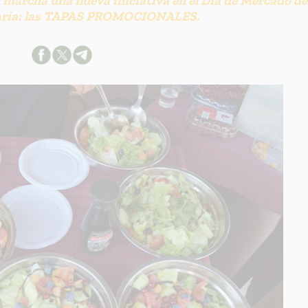
n marcha una nueva iniciativa en el Día de Mercado de
ria: las TAPAS PROMOCIONALES.
ACION SOBRE LA PROTECCIÓN DE TUS DATOS
able:
d:
ación:
arios:
os:
link
ión adicional
link