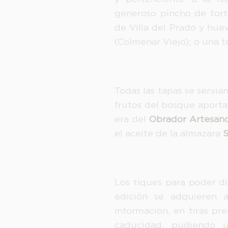
generoso pincho de tort
de Villa del Prado y hu
(Colmenar Viejo); o una t
Todas las tapas se serví
frutos del bosque aport
era del
Obrador Artesano
el aceite de la almazara
S
Los tiques para poder di
edición se adquieren a
información, en tiras pr
caducidad, pudiendo ut