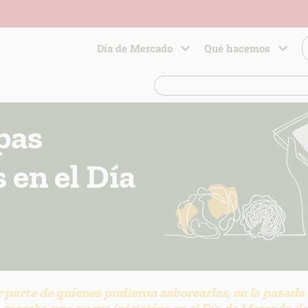
Día de Mercado
Qué hacemos
apas
 en el Día
 parte de quienes pudieron saborearlas, en la pasada