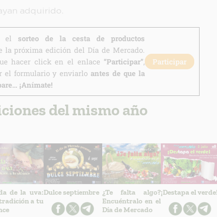
ayan adquirido.
en el
sorteo de la cesta de productos
 la próxima edición del Día de Mercado.
que hacer click en el enlace
“Participar”
,
Participar
 el formulario y enviarlo
antes de que la
pare… ¡Anímate!
iciones del mismo año
da de la uva:
Dulce septiembre
¿Te falta algo?
¡Destapa el verde
tradición a tu
Encuéntralo en el
nce
Día de Mercado