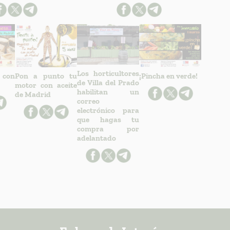
Los horticultores
 con
Pon a punto tu
¡Pincha en verde!
de Villa del Prado
motor con aceite
habilitan un
de Madrid
correo
electrónico para
que hagas tu
compra por
adelantado