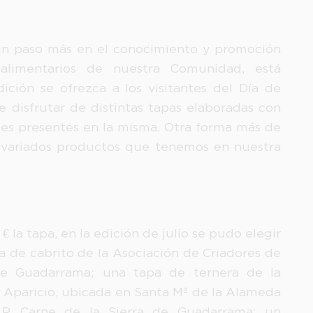
 un paso más en el conocimiento y promoción
alimentarios de nuestra Comunidad, está
ición se ofrezca a los visitantes del Día de
e disfrutar de distintas tapas elaboradas con
tes presentes en la misma. Otra forma más de
y variados productos que tenemos en nuestra
€ la tapa, en la edición de julio se pudo elegir
a de cabrito de la Asociación de Criadores de
e Guadarrama; una tapa de ternera de la
 Aparicio, ubicada en Santa Mª de la Alameda
G.P. Carne de la Sierra de Guadarrama; un