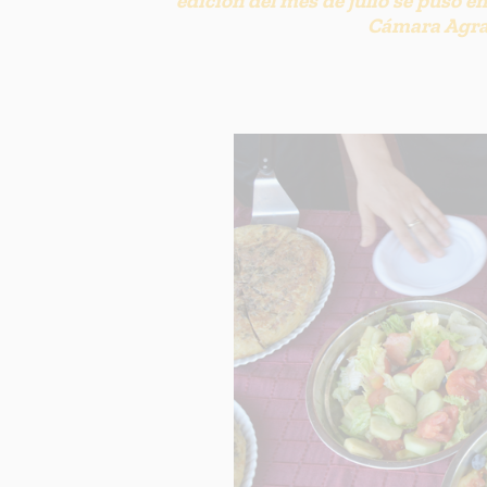
edición del mes de julio se puso e
Cámara Agra
INFORM
Respons
Finalida
Legitim
Destinat
Derech
Informac