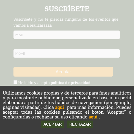
SUSCRÍBETE
Suscríbete y no te pierdas ninguno de los eventos que
vamos a realizaraaaa
He leído y acepto
política de privacidad
Utilizamos cookies propias y de terceros para fines analíticos
Política de Privacidad y Aviso Legal
Protección de datos
y para mostrarte publicidad personalizada en base a un perfil
elaborado a partir de tus hábitos de navegación (por ejemplo,
páginas visitadas). Clica
aquí
para más información. Puedes
Cookies
aceptar todas las cookies pulsando el botón “Aceptar” o
configurarlas o rechazar su uso clicando
aquí
.
Copyright © 2026 Cámara Agraria de Madrid. Todos los derechos reservados.
Powered by
nopCommerce