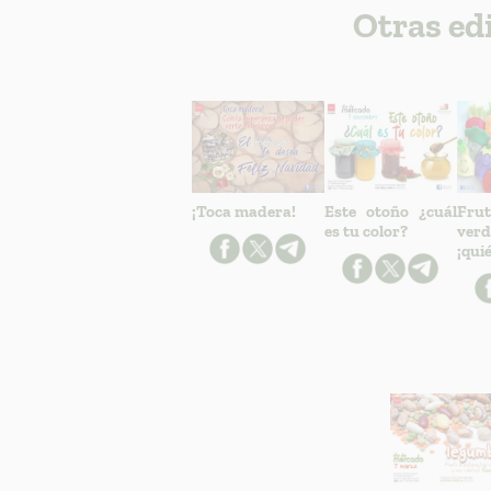
Otras ed
¡Toca madera!
Este otoño ¿cuál
Fr
es tu color?
verd
¡qui