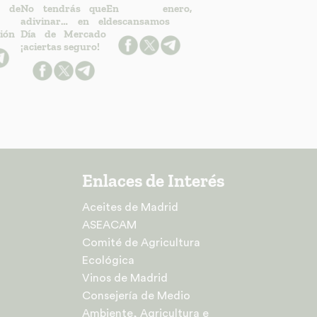
 de
No tendrás que
En enero,
adivinar… en el
descansamos
ión
Día de Mercado
¡aciertas seguro!
Enlaces de Interés
Aceites de Madrid
ASEACAM
Comité de Agricultura
Ecológica
Vinos de Madrid
Consejería de Medio
Ambiente, Agricultura e