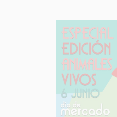
Finalida
Legitim
Destinat
Derech
Informac