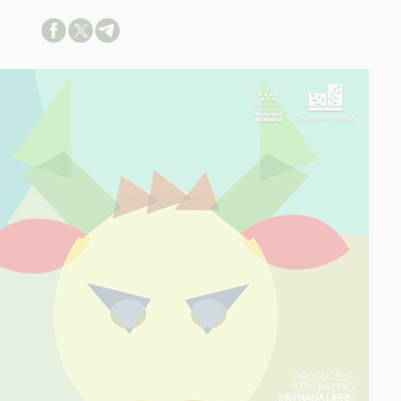
d:
ación:
arios:
os:
link
ión adicional
link