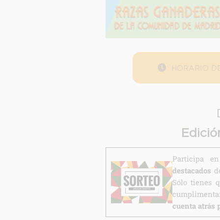
HORARIO DE
Edició
Participa 
destacados
de
Sólo tienes 
cumplimentar
cuenta atrás 