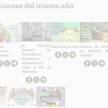
iciones del mismo año
El Director
utas y
Llegan los lácteos
Aceites: de oliva
General de
uras
de Madrid, d
Agricultura,
érelas!
calidad
Ganadería y
Alimentación
visita el Día de
Mercado