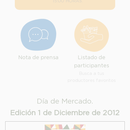
15:00 HORAS.
Nota de prensa
Listado de
participantes
Busca a tus
productores favoritos
INFORMACION SOBRE LA PROTECCIÓN DE TUS DATOS
Día de Mercado.
Responsable:
Edición 1 de Diciembre de 2012
Finalidad:
Legitimación:
Destinatarios: