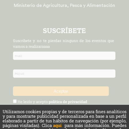
Ministerio de Agricultura, Pesca y Alimentación
SUSCRÍBETE
Suscríbete y no te pierdas ninguno de los eventos que
vamos a realizaraaaa
He leído y acepto
política de privacidad
Utilizamos cookies propias y de terceros para fines analíticos
Política de Privacidad y Aviso Legal
Protección de datos
y para mostrarte publicidad personalizada en base a un perfil
elaborado a partir de tus hábitos de navegación (por ejemplo,
páginas visitadas). Clica
aquí
para más información. Puedes
Cookies