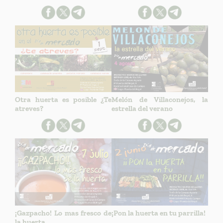
Otra huerta es posible ¿Te
Melón de Villaconejos, la
atreves?
estrella del verano
¡Gazpacho! Lo mas fresco de
¡Pon la huerta en tu parrilla!
la huerta