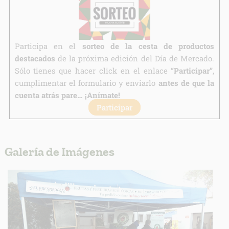
Derechos:
link
Información adicional
link
Participa en el
sorteo de la cesta de productos
destacados
de la próxima edición del Día de Mercado.
Sólo tienes que hacer click en el enlace
“Participar”
,
cumplimentar el formulario y enviarlo
antes de que la
cuenta atrás pare… ¡Anímate!
Participar
Galería de Imágenes