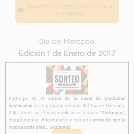
Responsable:
HORARIO DE APERTURA DE 10:00 A
15:00 HORAS.
Finalidad:
Legitimación:
Destinatarios:
Día de Mercado.
Derechos:
Edición 1 de Enero de 2017
link
Información adicional
link
Participa en el
sorteo de la cesta de productos
destacados
de la próxima edición del Día de Mercado.
Sólo tienes que hacer click en el enlace
“Participar”
,
cumplimentar el formulario y enviarlo
antes de que la
cuenta atrás pare… ¡Anímate!