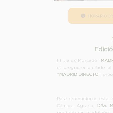
HORARIO DE
Edició
El Día de Mercado “
MADR
el programa emitido el
“
MADRID DIRECTO
”, pre
Para promocionar esta in
Cámara Agraria,
Dña. M
productores madrileños 