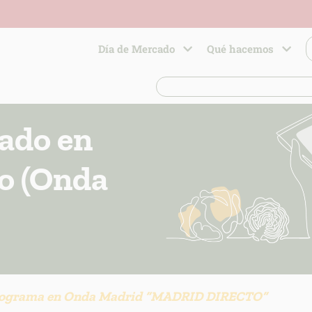
Día de Mercado
Qué hacemos
cado en
o (Onda
 programa en Onda Madrid “MADRID DIRECTO”