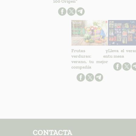
100 Origen”
Frutas y
Lleva el ver
verduras: en
tu mesa
verano, tu mejor
compañía
CONTACTA