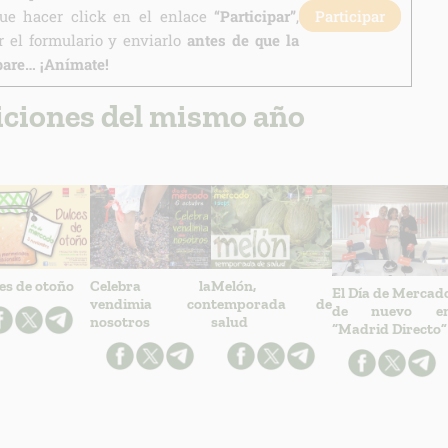
que hacer click en el enlace
“Participar”
,
Participar
 el formulario y enviarlo
antes de que la
pare… ¡Anímate!
iciones del mismo año
es de otoño
Celebra la
Melón,
El Día de Mercad
vendimia con
temporada de
de nuevo e
nosotros
salud
“Madrid Directo”