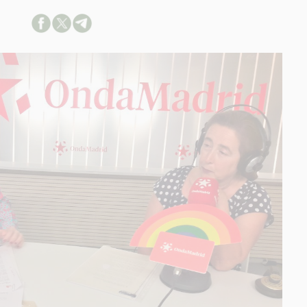
ACION SOBRE LA PROTECCIÓN DE TUS DATOS
able:
d:
ación:
arios:
os:
link
ión adicional
link