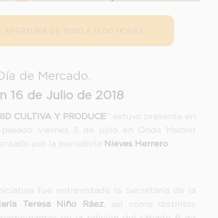
 APERTURA DE 10:00 A 15:00 HORAS.
Día de Mercado.
n 16 de Julio de 2018
ID CULTIVA Y PRODUCE
” estuvo presente en
 pasado viernes 5 de julio en Onda Madrid
sentado por la periodista
Nieves Herrero
.
iciativa fue entrevistada la Secretaria de la
aría Teresa Niño Ráez
, así como distintos
participantes en la edición del sábado 6 de