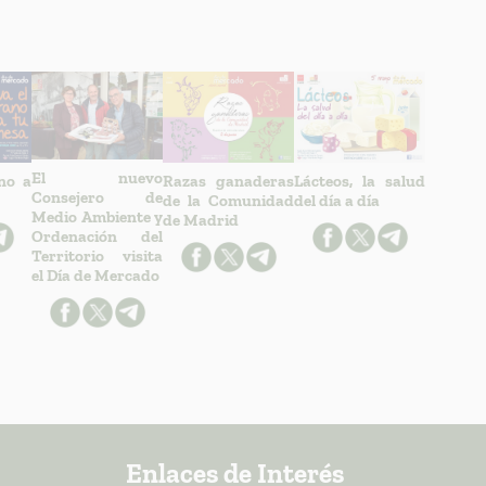
El nuevo
ano a
Razas ganaderas
Lácteos, la salud
Consejero de
de la Comunidad
del día a día
Medio Ambiente y
de Madrid
Ordenación del
Territorio visita
el Día de Mercado
Enlaces de Interés