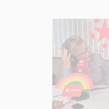
INFORM
Respons
Finalida
Legitim
Destinat
Derech
Informac