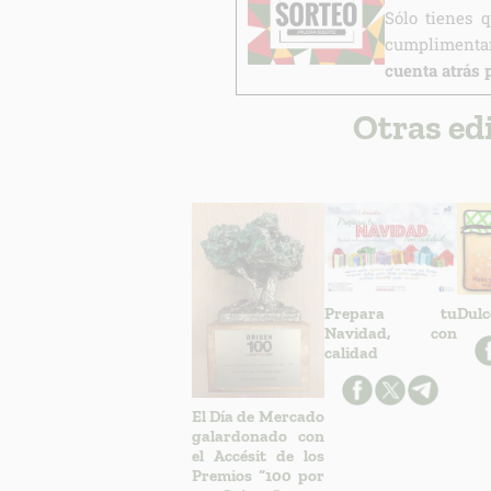
Sólo tienes 
cumplimentar
cuenta atrás 
Otras ed
Prepara tu
Dulc
Navidad, con
calidad
El Día de Mercado
galardonado con
el Accésit de los
Premios “100 por