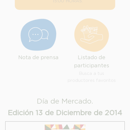
15:00 HORAS.
Nota de prensa
Listado de
participantes
Busca a tus
productores favoritos
Día de Mercado.
INFORMACION SOBRE LA PROTECCIÓN DE TUS DATOS
Edición 13 de Diciembre de 2014
Responsable:
Finalidad: