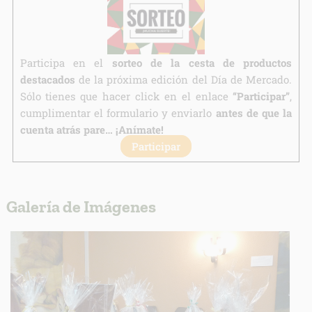
Legitimación:
Destinatarios:
Derechos:
Participa en el
sorteo de la cesta de productos
link
destacados
de la próxima edición del Día de Mercado.
Información adicional
link
Sólo tienes que hacer click en el enlace
“Participar”
,
cumplimentar el formulario y enviarlo
antes de que la
cuenta atrás pare… ¡Anímate!
Participar
Galería de Imágenes