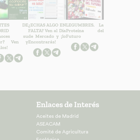
EITES DE
¿ECHAS ALGO EN
LEGUMBRES. La
RID
FALTA? Ven al Día
Proteína del
onoces su
de Mercado y ¡lo
Futuro
or? Ven y
Encontrarás!
los!
Enlaces de Interés
Aceites de Madrid
ASEACAM
Comité de Agricultura
Ecológica