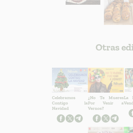
Otras ed
Celebramos
¿No Te Mueres
La 
Contigo la
Por Venir a
Ven
Navidad
Vernos?