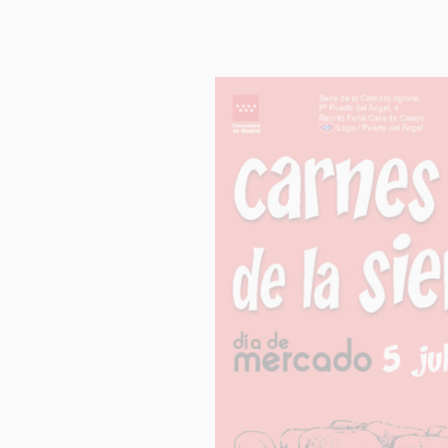
INFORM
Respons
Finalida
Legitim
Destinat
Derech
Informac