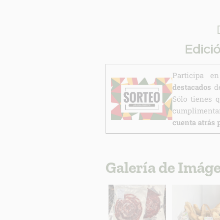
Edici
Participa 
destacados
de
Sólo tienes 
cumplimentar
cuenta atrás 
Galería de Imág