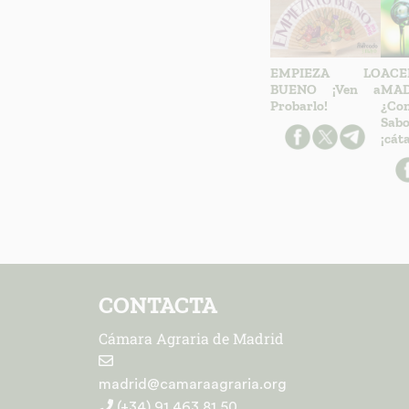
EMPIEZA LO
AC
BUENO ¡Ven a
MAD
Probarlo!
¿C
Sab
¡cáta
CONTACTA
Cámara Agraria de Madrid
madrid@camaraagraria.org
(+34) 91 463 81 50