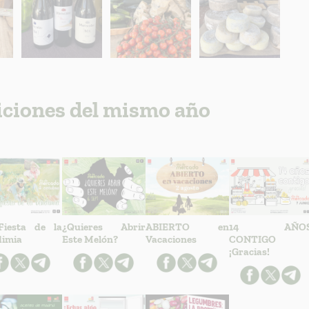
iciones del mismo año
Fiesta de la
¿Quieres Abrir
ABIERTO en
14 AÑO
dimia
Este Melón?
Vacaciones
CONTIGO
¡Gracias!