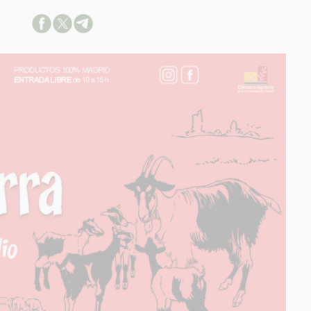
ACION SOBRE LA PROTECCIÓN DE TUS DATOS
able:
d:
ación:
arios:
os:
link
ión adicional
link