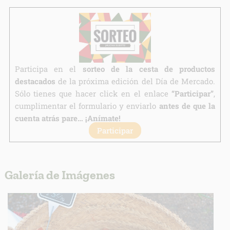
Finalidad:
Legitimación:
Destinatarios:
Derechos:
Participa en el
sorteo de la cesta de productos
link
Información adicional
link
destacados
de la próxima edición del Día de Mercado.
Sólo tienes que hacer click en el enlace
“Participar”
,
cumplimentar el formulario y enviarlo
antes de que la
cuenta atrás pare… ¡Anímate!
Participar
Galería de Imágenes