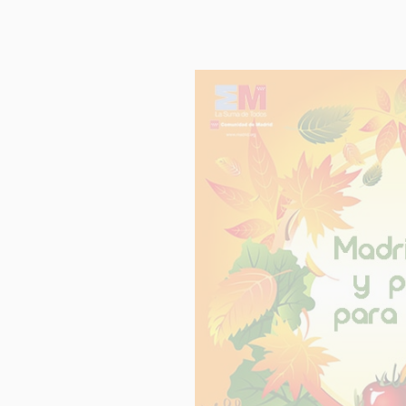
INFORM
Respons
Finalida
Legitim
Destinat
Derech
Informac