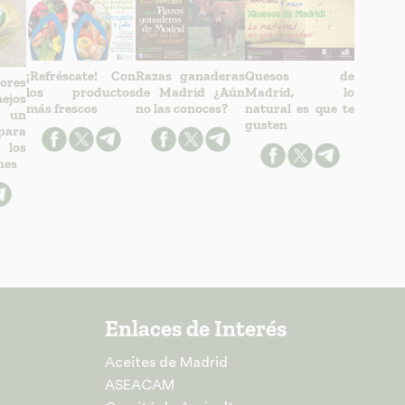
¡Refréscate! Con
Razas ganaderas
Quesos de
ores
los productos
de Madrid ¿Aún
Madrid, lo
ejos
más frescos
no las conoces?
natural es que te
 un
gusten
ara
los
nes
Enlaces de Interés
Aceites de Madrid
ASEACAM