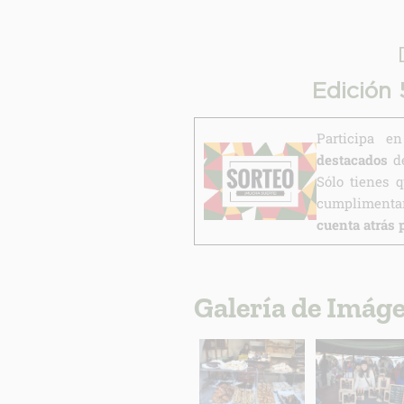
Edición
Participa 
destacados
de
Sólo tienes 
cumplimentar
cuenta atrás 
Galería de Imág