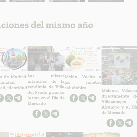
iciones del mismo año
Las misses
s de Madrid:
Melón. Vuelta a
infantiles de la
imidad,
los hábitos
vendimia de Villa
dad, identidad
saludables
Melones Velasco
del Prado pisarán
directamente d
la uva en el Día de
Villaconejos 
Mercado
Alcampo y al Dí
de Mercado