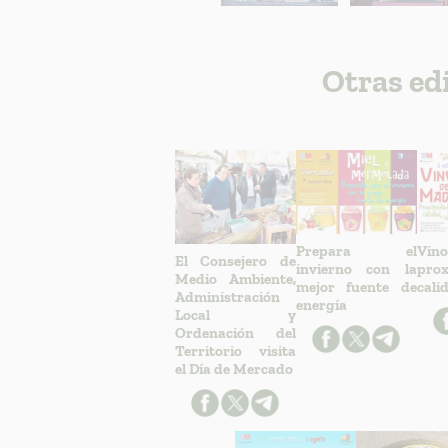
Otras ed
Prepara el
Vino
El Consejero de
invierno con la
prox
Medio Ambiente,
mejor fuente de
cali
Administración
energía
Local y
Ordenación del
Territorio visita
el Día de Mercado