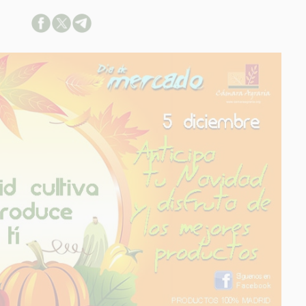
ACION SOBRE LA PROTECCIÓN DE TUS DATOS
able:
d:
ación:
arios:
os:
link
ión adicional
link