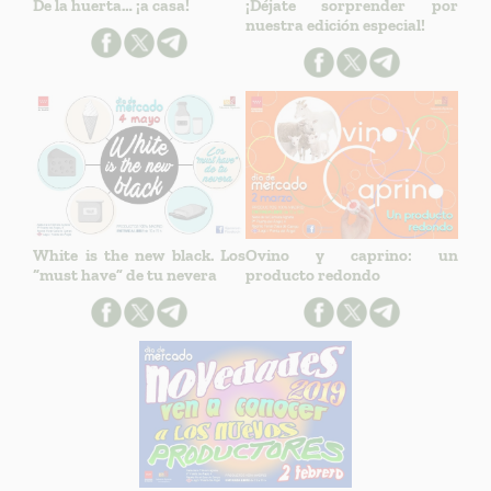
De la huerta… ¡a casa!
¡Déjate sorprender por
nuestra edición especial!
White is the new black. Los
Ovino y caprino: un
“must have” de tu nevera
producto redondo