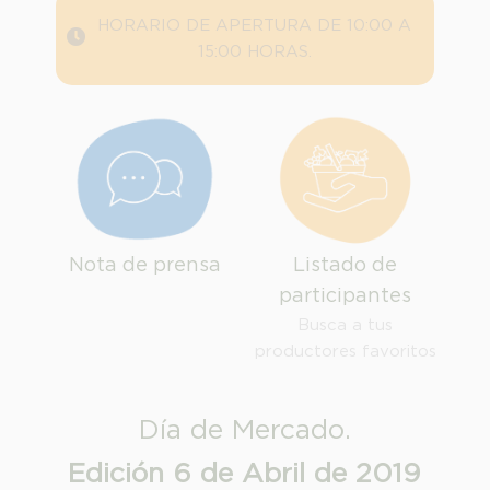
HORARIO DE APERTURA DE 10:00 A
15:00 HORAS.
Nota de prensa
Listado de
participantes
Busca a tus
productores favoritos
Día de Mercado.
INFORMACION SOBRE LA PROTECCIÓN DE TUS DATOS
Edición 6 de Abril de 2019
Responsable: