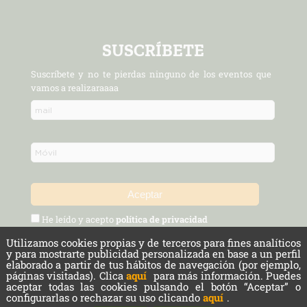
SUSCRÍBETE
Suscríbete y no te pierdas ninguno de los eventos que
vamos a realizaraaaa
He leído y acepto
política de privacidad
Utilizamos cookies propias y de terceros para fines analíticos
Política de Privacidad y Aviso Legal
Protección de datos
y para mostrarte publicidad personalizada en base a un perfil
elaborado a partir de tus hábitos de navegación (por ejemplo,
páginas visitadas). Clica
aquí
para más información. Puedes
Cookies
aceptar todas las cookies pulsando el botón “Aceptar” o
configurarlas o rechazar su uso clicando
aquí
.
Copyright © 2026 Cámara Agraria de Madrid. Todos los derechos reservados.