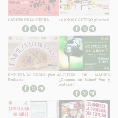
CARNES DE LA SIERRA
14 AÑOS CONTIGO ¡Gracias!
EMPIEZA LO BUENO ¡Ven a
ACEITES DE MADRID
Probarlo!
¿Conoces su Sabor? Ven y
¡cátalos!