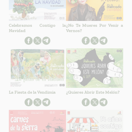
Celebramos Contigo la
¿No Te Mueres Por Venir a
Navidad
Vernos?
La Fiesta de la Vendimia
¿Quieres Abrir Este Melón?