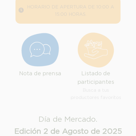
HORARIO DE APERTURA DE 10:00 A
15:00 HORAS.
Nota de prensa
Listado de
INFORMACION SOBRE LA PROTECCIÓN DE TUS DATOS
participantes
Responsable:
Busca a tus
Finalidad:
productores favoritos
Legitimación:
Destinatarios:
Día de Mercado.
Derechos:
Edición 2 de Agosto de 2025
link