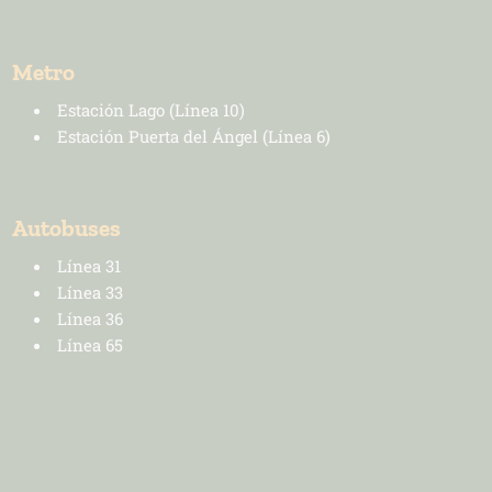
Metro
Estación Lago (Línea 10)
Estación Puerta del Ángel (Línea 6)
INFORMACION SOBRE LA PROTECCIÓN DE TUS DATOS
Responsable:
Autobuses
Finalidad:
Línea 31
Legitimación:
Línea 33
Destinatarios:
Línea 36
Derechos:
Línea 65
link
Información adicional
link