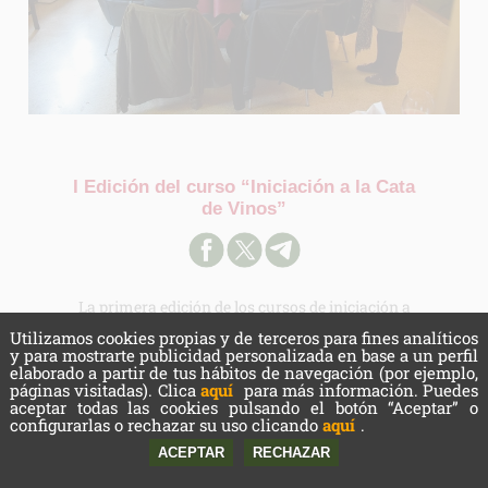
I Edición del curso “Iniciación a la Cata
de Vinos”
La primera edición de los cursos de iniciación a
la cata de vinos se celebró durante el habitual
Utilizamos cookies propias y de terceros para fines analíticos
y para mostrarte publicidad personalizada en base a un perfil
Día de Mercado.
elaborado a partir de tus hábitos de navegación (por ejemplo,
páginas visitadas). Clica
aquí
para más información. Puedes
Leer más...
aceptar todas las cookies pulsando el botón “Aceptar” o
configurarlas o rechazar su uso clicando
aquí
.