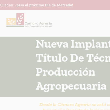
Quedan:
-
para el próximo Día de Mercado!
Nueva Implant
Título De Técn
Producción
Agropecuaria
INFORM
Desde la Cámara Agraria se está c
Respons