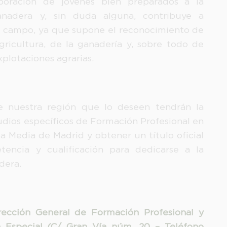
poración de jóvenes bien preparados a la
anadera y, sin duda alguna, contribuye a
 el campo, ya que supone el reconocimiento de
agricultura, de la ganadería y, sobre todo de
xplotaciones agrarias.
de nuestra región que lo deseen tendrán la
tudios específicos de Formación Profesional en
a Media de Madrid y obtener un título oficial
encia y cualificación para dedicarse a la
dera.
ección General de Formación Profesional y
Especial (C/ Gran Vía núm. 20 – Teléfono