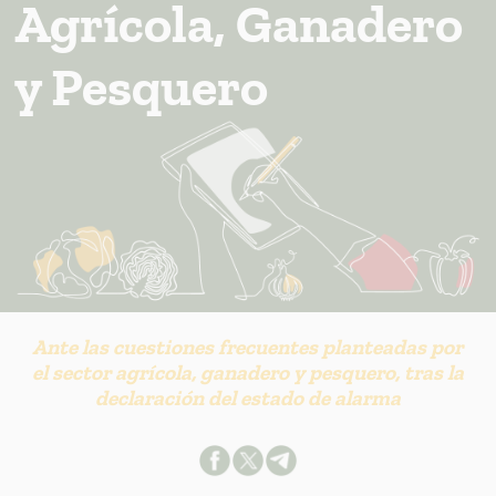
Agrícola, Ganadero
y Pesquero
INFORMACION SOBRE LA PROTECCIÓN DE TUS DATOS
Responsable:
Finalidad:
Ante las cuestiones frecuentes planteadas por
Legitimación:
el sector agrícola, ganadero y pesquero, tras la
Destinatarios:
declaración del estado de alarma
Derechos:
link
Información adicional
link