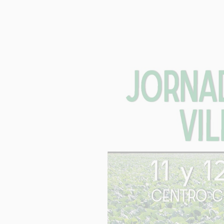
INFORM
Respons
Finalida
Legitim
Destinat
Derech
Informac