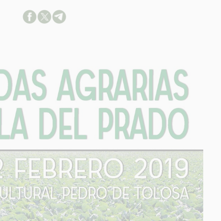
ACION SOBRE LA PROTECCIÓN DE TUS DATOS
able:
d:
ación:
arios:
os:
link
ión adicional
link