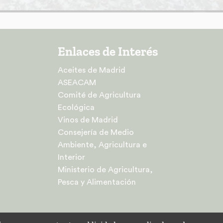
Enlaces de Interés
Aceites de Madrid
ASEACAM
Comité de Agricultura
Ecológica
Vinos de Madrid
Consejería de Medio
Ambiente, Agricultura e
Interior
Ministerio de Agricultura,
Pesca y Alimentación