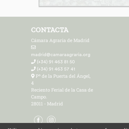
CONTACTA
Cámara Agraria de Madrid
madrid@camaraagraria.org
(+34) 91 463 81 50
(+34) 91 463 57 41
Pº de la Puerta del Ángel,
4
Reciento Ferial de la Casa de
Campo.
28011 - Madrid