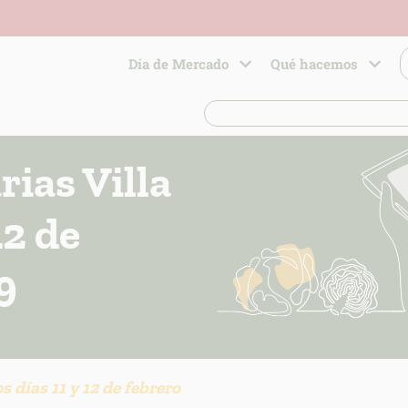
Día de Mercado
Qué hacemos
ias Villa
12 de
9
s días 11 y 12 de febrero