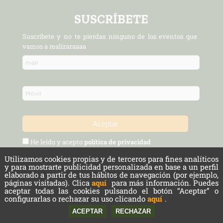
SUSCRÍBETE
Suscríbete y no te pierdas ninguno de los eventos que
vamos a realizaraaaa
He leído y acepto
política de privacidad
Utilizamos cookies propias y de terceros para fines analíticos
Política de Privacidad y Aviso Legal
Protección de datos
y para mostrarte publicidad personalizada en base a un perfil
elaborado a partir de tus hábitos de navegación (por ejemplo,
páginas visitadas). Clica
aquí
para más información. Puedes
Cookies
aceptar todas las cookies pulsando el botón “Aceptar” o
configurarlas o rechazar su uso clicando
aquí
.
Copyright © 2026 Cámara Agraria de Madrid. Todos los derechos reservados.
Powered by
nopCommerce